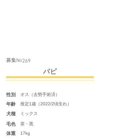
​募集No
269
パピ
性別
オス（去勢手術済）
年齢
推定1歳（2022/2頃生れ）
​犬種
ミックス
​毛色
茶・黒
体重
17kg