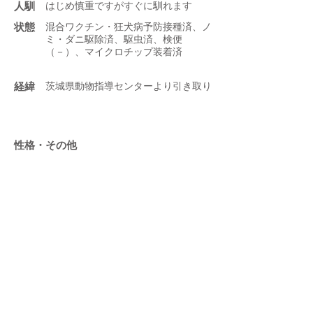
人馴
はじめ慎重ですがすぐに馴れます
状態
混合ワクチン・狂犬病予防接種済、ノ
ミ・ダニ駆除済、駆虫済、検便
（－）、マイクロチップ装着済
​経緯
茨城県動物指導センターより引き取り
性格・その他