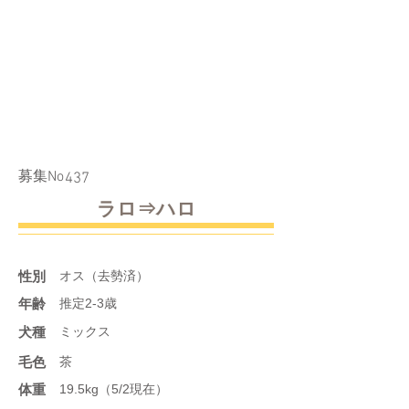
​募集No
437
ラロ⇒ハロ
性別
オス（去勢済）
年齢
推定2-3歳
​犬種
ミックス
​毛色
茶
体重
19.5kg（5/2現在）