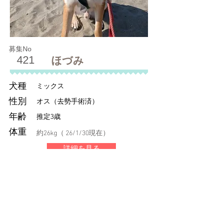
募集No
421
ほづみ
犬種
ミックス
性別
オス（去勢手術済）
年齢
推定3歳
体重
約26kg（ 26/1/30現在）
詳細を見る