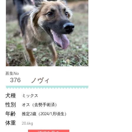
募集No
376
ノヴィ
犬種
ミックス
性別
オス（去勢手術済）
年齢
推定2歳（2024/1月頃生）
体重
20.6kg