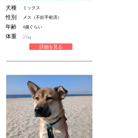
犬種
ミックス
性別
メス（不妊手術済）
年齢
4歳ぐらい
体重
21㎏
詳細を見る