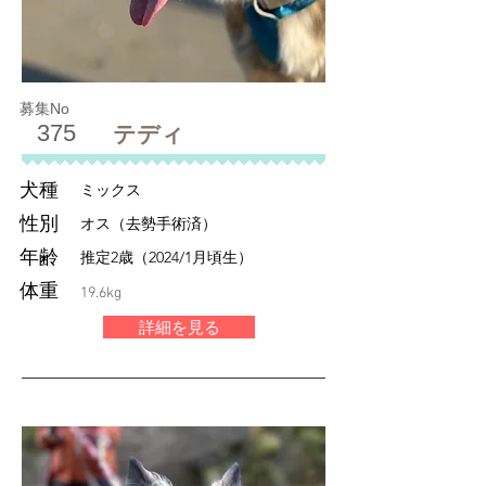
募集No
375
テディ
犬種
ミックス
性別
オス（去勢手術済）
年齢
推定2歳（2024/1月頃生）
体重
19.6kg
詳細を見る