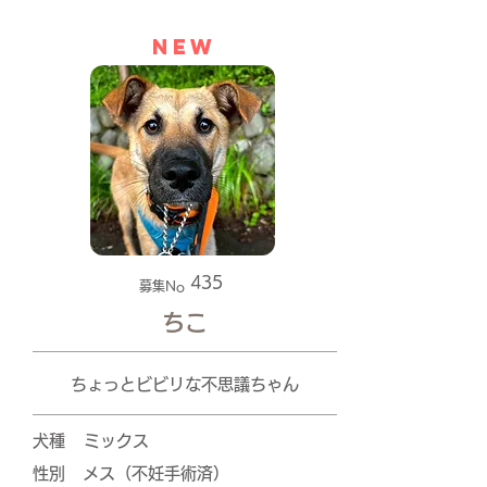
NEW
435
募集No
ちこ
ちょっとビビリな不思議ちゃん
犬種
ミックス
性別
メス（不妊手術済）