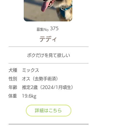
375
募集No
テディ
ボクだけを見て欲しい
犬種
ミックス
性別
オス（去勢手術済）
年齢
推定2歳（2024/1月頃生）
体重
19.6kg
詳細はこちら