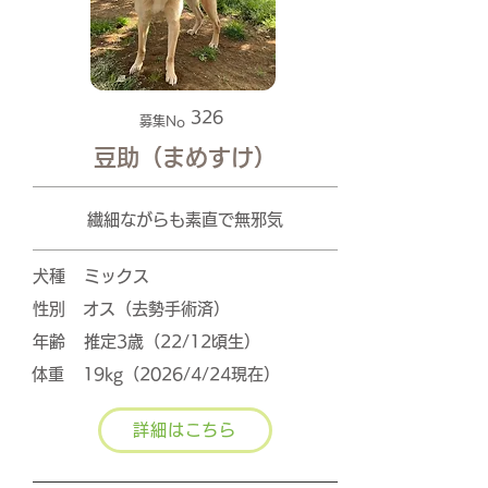
326
募集No
豆助（まめすけ）
繊細ながらも素直で無邪気
犬種
ミックス
性別
オス（去勢手術済）
年齢
推定3歳（22/12頃生）
体重
19kg（2026/4/24現在）
詳細はこちら