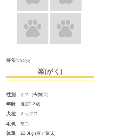
​募集No
436
楽(がく)
性別
オス（去勢済）
年齢
推定2-3歳
​犬種
ミックス
​毛色
茶白
体重
22.3kg (痩せ気味)