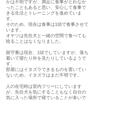
かは不明ですが、満足に食事がとれなか
ったこともあると思い、安心して食事で
きる生活とトレーニングを進めていま
す。
そのため、現在は食事は1頭で食事させて
います。
オヤツは先住犬と一緒の空間で食べても
唸ることはなくなりました。
留守番は現在、1頭でしていますが、落ち
着いて寝たり外を見たりしているようで
す。
部屋にはイタズラできるものを置いてい
ないため、イタズラはまだ不明です。
人の在宅時は室内フリーにしています
が、先住犬を気にすることもなく自分の
気に入った場所で寝ていることが多いで
す。
おもちゃにはまだ興味を示していませ
ん。
日々の生活など楽の様子をInstagramに載
せていますのでぜひご覧ください。