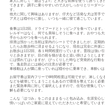
家人に対して「遊ぼうよ!!」と大きな前脚を使って誘ってき
てきます。調子に乗りやすいので人がしっかりとリーダーシ
す。
他犬に関して興味はありますが、仔犬など活発な犬は苦手で
ア犬とは穏やかに接し、いつも一緒に寝て過ごしています。
食事は1日2回、ドライフードとトッピングを食べています
レルギーはなく、何でも美味しそうに食べます。おやつも大
手からおやつを食べられます。
排泄は預かった当初は室内のシートでできましたが、定期的
したらお散歩時に済ませるようになり、現在は完全に外派に
お散歩は1日2回、各１時間程度行っています。普段は強い
りと歩きますが、目の前を猫が走ると追い掛けようとします
には慣れてはいますが、びっくりした時など突発的な行動を
で、逸走防止には細心の注意が必要です。
車移動は人が隣に座っていれば穏やかに乗車でき、車酔いは
お留守番は室内フリーで8時間程度は可能ですが、淋しくな
などを破壊してしまうこともあるので環境を整えておく必要
また緊急車両に対して遠吠えしますので、住宅が密集してい
解も必要になります。
こんな「ほづみ」をこのまままるっと包み込み、生涯安心し
情いっぱいのご家庭に迎えていただきたいと希望しています