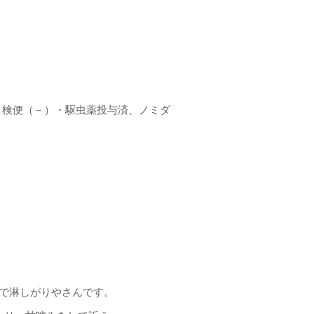
、検便（－）・駆虫薬投与済、ノミダ
で淋しがりやさんです。