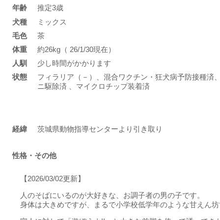
年齢
推定3歳
​犬種
ミックス
​毛色
茶
体重
約26kg（ 26/1/30現在）
人馴
少し時間がかかります
状態
フィラリア（－）、混合ワクチン・狂犬病予防接種済
ニ駆除済 、マイクロチップ装着済
​経緯
茨城県動物指導センターより引き取り
性格・その他
【2026/03/02更新】
人のそばにいるのが大好きな、お調子者の男の子です。
身体は大きめですが、まるで小学校低学年のような甘えん坊