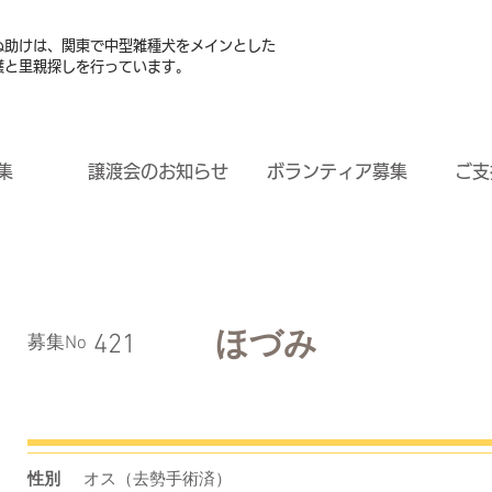
ぬ助けは、関東で中型雑種犬をメインとした
護と里親探しを行っています。
集
譲渡会のお知らせ
ボランティア募集
ご支
ほづみ
421
​募集No
性別
オス（去勢手術済）