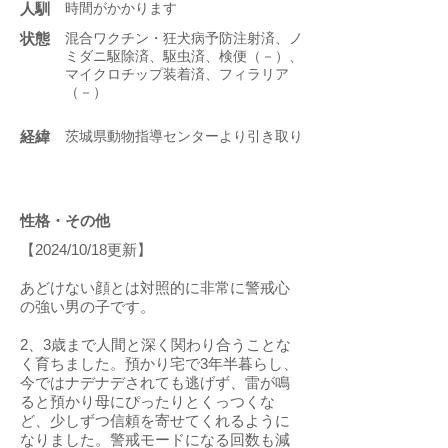
人馴
時間がかかります
状態
混合ワクチン・狂犬病予防注射済、ノ
ミダニ駆除済、駆虫済、検便（－）、
マイクロチップ装着済、フィラリア
（－）
​経緯
茨城県動物指導センターより引き取り
性格・その他
【2024/10/18更新】
あどけない顔とは対照的に非常に警戒心
の強い男の子です。
2、3歳まで人間と深く関わり合うことな
く育ちました。預かり宅で3年半暮らし、
今ではナデナデされても逃げず、雷が鳴
ると預かり母にぴったりとくっつくな
ど、少しずつ信頼を寄せてくれるように
なりました。警戒モードになる回数も減