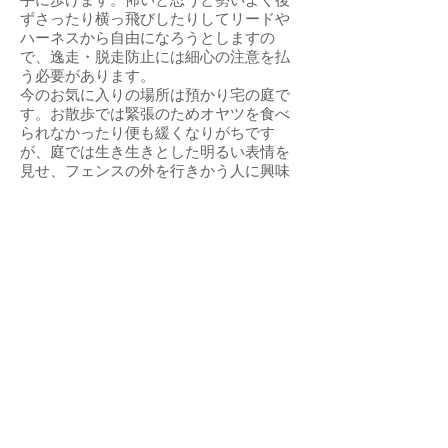
ずさったり横っ飛びしたりしてリードや
ハーネスから自由になろうとしますの
で、逸走・脱走防止には細心の注意を払
う必要があります。
今のお気に入りの場所は預かり宅の庭で
す。お散歩では緊張のためオヤツを食べ
られなかったり便も緩くなりがちです
が、庭では生き生きとした明るい表情を
見せ、フェンスの外を行きかう人に興味
津々で少しでも近寄ろうとします。
ポムを温かい心でまるごと受け止めてく
ださる方、ポムが心を開くまでに場合に
よっては年単位の時間がかかったとして
も諦めずに根気強く努力を続けてくださ
る方にお願いしたいと希望しています。
引き続き室内飼育で、フィラリア予防や
ワクチン接種・毎年の狂犬病予防接種な
ど定期的健康管理に努め、脱走・逸走防
止に細心の注意を払ってくださることを
お約束していただける関東近県のご家庭
で、終生家族の一員としてポムに愛情を
たっぷり注いでくださる方からのお問い
合わせをお待ちしております。