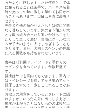
ったように感じます。ただ依然として体
に触られることは苦手で、ハーネス装着
時や抱っこの時に激しく暴れてお口が出
ることもあります。口輪は素直に装着さ
せます。
先住犬や他の預かり犬たちとは特に問題
なく暮らしています。気の合う預かり犬
とは取っ組み合ったり追いかけっこをし
たりして楽しく遊び、普段はクールなポ
ムが子犬のように大はしゃぎすることも
あります。また、犬同士のケンカの仲裁
に入る勇敢さも持ち合わせています。
食事は1日2回ドライフードと手作りのト
ッピングを食べています。食欲旺盛で
す。
排泄は外でも室内でもできます。室内で
はトイレシーツを前足でかき集めてから
排尿しますので、少しこぼれることがあ
ります。
お散歩の用意をしているとクレートに隠
れますが、いったん外に出てしまえば、
尻尾が上がることはないものの比較的上
手に歩けます。怖いと思うと勢いよく後