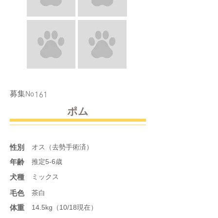
​募集No
161
ポム
性別
オス（去勢手術済）
年齢
推定5‐6歳
​犬種
ミックス
​毛色
茶白
体重
14.5kg（10/18現在）