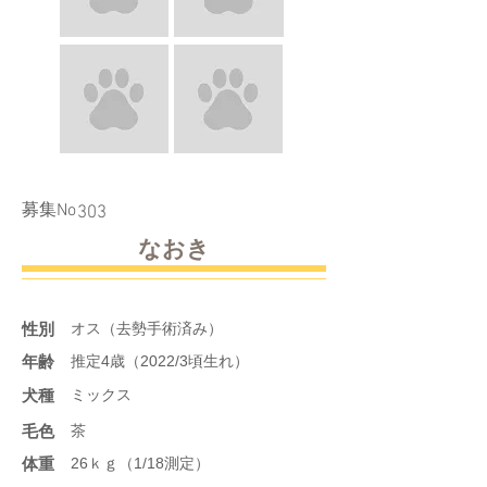
​募集No
303
なおき
性別
オス（去勢手術済み）
年齢
推定4歳（2022/3頃生れ）
​犬種
ミックス
​毛色
茶
体重
26ｋｇ（1/18測定）