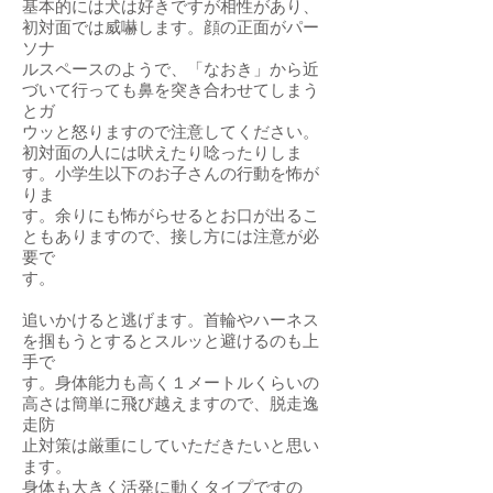
基本的には犬は好きですが相性があり、
初対面では威嚇します。顔の正面がパー
ソナ
ルスペースのようで、「なおき」から近
づいて行っても鼻を突き合わせてしまう
とガ
ウッと怒りますので注意してください。
初対面の人には吠えたり唸ったりしま
す。小学生以下のお子さんの行動を怖が
りま
す。余りにも怖がらせるとお口が出るこ
ともありますので、接し方には注意が必
要で
す。
追いかけると逃げます。首輪やハーネス
を掴もうとするとスルッと避けるのも上
手で
す。身体能力も高く１メートルくらいの
高さは簡単に飛び越えますので、脱走逸
走防
止対策は厳重にしていただきたいと思い
ます。
身体も大きく活発に動くタイプですの