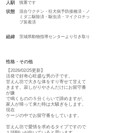
人馴
慎重です
状態
混合ワクチン・狂犬病予防接種済・ノ
ミダニ駆除済・駆虫済・マイクロチッ
プ装着済
​経緯
茨城県動物指導センターより引き取り
性格・その他
【2026/02/25更新】
活発で好奇心旺盛な男の子です。
甘えん坊で大きな体をすり寄せて甘えて
きます。寂しがりやさんだけにお留守番
が嫌
で鳴くものの５分くらいで諦めますが、
家人が帰って来た時は大騒ぎをします。
現在
ケージの中でお留守番をしています。
甘えん坊で愛情を求めるタイプですので
１頭飼いが向いていると思います。