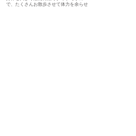
で、たくさんお散歩させて体力を余らせ
ること
なく遊んであげられるようなご家族を希
望します。
今後10年以上先も適切なお世話ができる
かどうか、ご一考いただいてからご応募
くだ
さい。
引き続き完全室内飼育でお留守番が少な
く、定期的なワクチン接種やフィラリア
予防
などの健康管理、脱走・逸走防止への細
心の注意、近況報告を必ずお約束してい
ただ
ける、関東圏内のできるだけ遠方でない
ご家庭で、「なおき」を終生家族の一員
とし
て大切にして下さる方からのお問合せを
お待ちしております。
【高齢者：不可】
【単身者：不可】