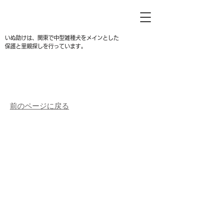
いぬ助けは、関東で中型雑種犬をメインとした
保護と里親探しを行っています。
前のページに戻る