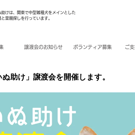
ぬ助けは、関東で中型雑種犬をメインとした
護と里親探しを行っています。
集
譲渡会のお知らせ
ボランティア募集
ご支
回「いぬ助け」譲渡会を開催します。