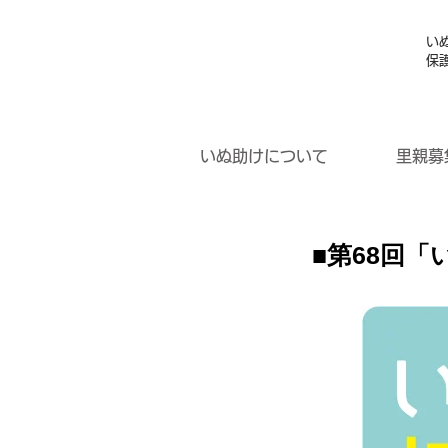
い
保
いぬ助けについて
里親募
​■第68