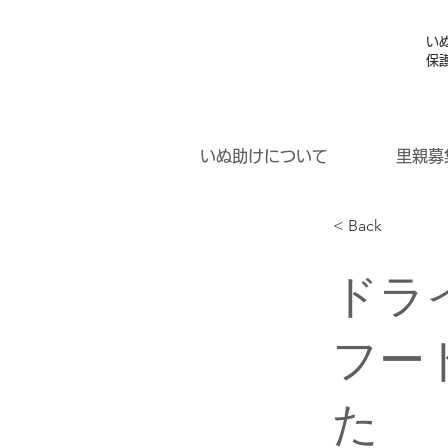
い
保
いぬ助けについて
里親募
< Back
ドラ
フー
た