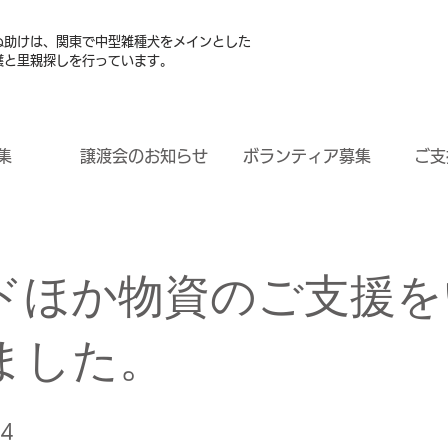
ぬ助けは、関東で中型雑種犬をメインとした
護と里親探しを行っています。
集
譲渡会のお知らせ
ボランティア募集
ご支
ドほか物資のご支援を
ました。
14