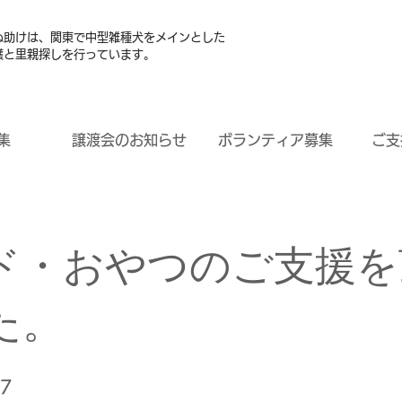
ぬ助けは、関東で中型雑種犬をメインとした
護と里親探しを行っています。
集
譲渡会のお知らせ
ボランティア募集
ご支
ド・おやつのご支援を
た。
17