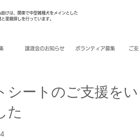
ぬ助けは、関東で中型雑種犬をメインとした
護と里親探しを行っています。
集
譲渡会のお知らせ
ボランティア募集
ご支
トシートのご支援をい
した
14