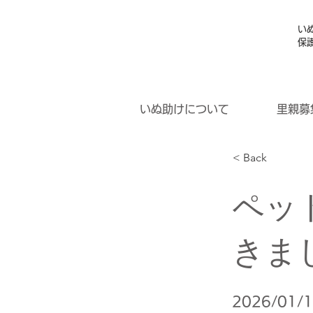
い
保
いぬ助けについて
里親募
< Back
ペッ
きま
2026/01/