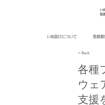
い
保
いぬ助けについて
里親募
< Back
各種
ウェ
支援