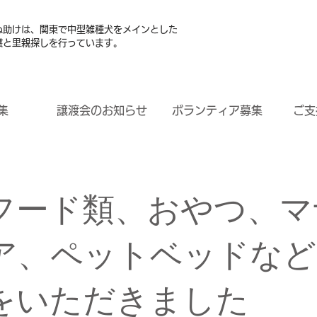
ぬ助けは、関東で中型雑種犬をメインとした
護と里親探しを行っています。
集
譲渡会のお知らせ
ボランティア募集
ご支
フード類、おやつ、マ
ア、ペットベッドなど
をいただきました