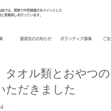
ぬ助けは、関東で中型雑種犬をメインとした
護と里親探しを行っています。
集
譲渡会のお知らせ
ボランティア募集
ご支
、タオル類とおやつの
いただきました
24