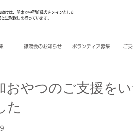
ぬ助けは、関東で中型雑種犬をメインとした
護と里親探しを行っています。
集
譲渡会のお知らせ
ボランティア募集
ご支
加おやつのご支援をい
した
29