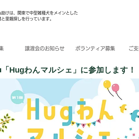
ぬ助けは、関東で中型雑種犬をメインとした
護と里親探しを行っています。
集
譲渡会のお知らせ
ボランティア募集
ご支
​■「Hugわんマルシェ」に参加します！