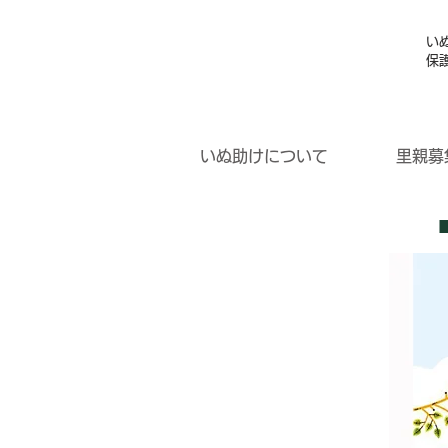
い
保
いぬ助けについて
里親募