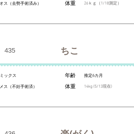
体重
オス（去勢手術済み）
26ｋｇ（1/18測定）
ちこ
435
年齢
ミックス
推定6カ月
体重
メス（不妊手術済）
14kg (5/13現在)
楽(がく)
436