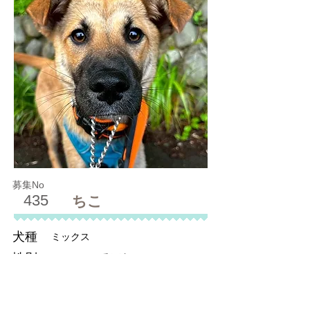
募集No
435
ちこ
犬種
ミックス
性別
メス（不妊手術済）
年齢
推定6カ月
体重
14kg (5/13現在)