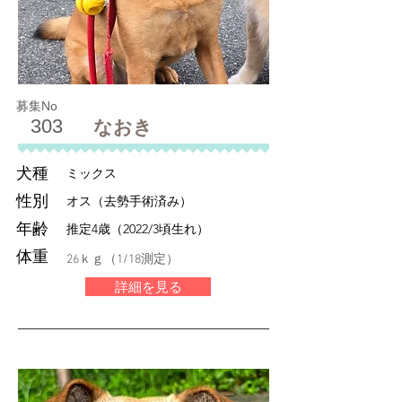
募集No
303
なおき
犬種
ミックス
性別
オス（去勢手術済み）
年齢
推定4歳（2022/3頃生れ）
体重
26ｋｇ（1/18測定）
詳細を見る