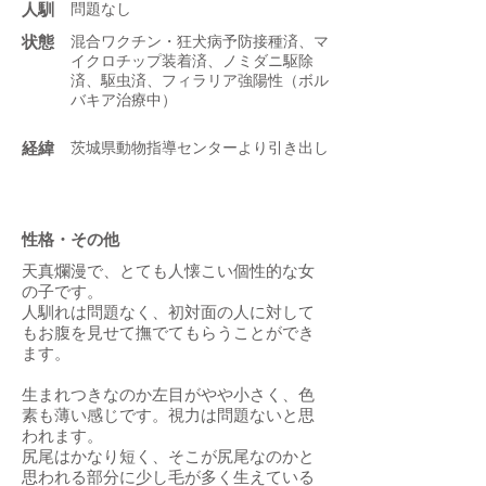
人馴
問題なし
状態
混合ワクチン・狂犬病予防接種済、マ
イクロチップ装着済、ノミダニ駆除
済、駆虫済、フィラリア強陽性（ボル
バキア治療中）
​経緯
茨城県動物指導センターより引き出し
性格・その他
天真爛漫で、とても人懐こい個性的な女
の子です。
人馴れは問題なく、初対面の人に対して
もお腹を見せて撫でてもらうことができ
ます。
生まれつきなのか左目がやや小さく、色
素も薄い感じです。視力は問題ないと思
われます。
尻尾はかなり短く、そこが尻尾なのかと
思われる部分に少し毛が多く生えている