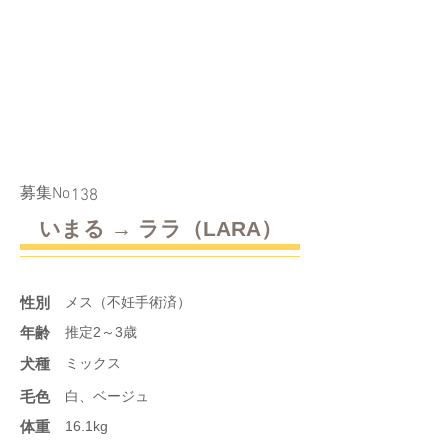
​募集No
138
いまる → ララ（LARA）
性別
メス（不妊手術済）
年齢
推定2～3歳
​犬種
ミックス
​毛色
白、ベージュ
体重
16.1kg