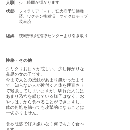
人馴
少し時間が掛かります
状態
フィラリア（－）、狂犬病予防接種
済、ワクチン接種済、マイクロチップ
装着済
​経緯
茨城県動物指導センターより引き取り
性格・その他
クリクリお目々が眩しい、少し怖がりな
鼻黒の女の子です。
今まで人との接触があまり無かったよう
で、知らない人が近付くと体を硬直させ
て緊張してしまいますが、馴れた人には
あまり恐怖を感じている様子はなく、お
やつは手から食べることができますし、
体の何処を触っても攻撃的になることは
一切ありません。
食欲旺盛で好き嫌いなく何でもよく食べ
ます。