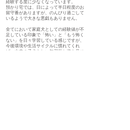
経験する度に少なくなっています。
預かり宅では、日によって半日程度のお
留守番がありますが、のんびり過ごして
いるようで大きな悪戯もありません。
全てにおいて家庭犬としての経験値が不
足している印象で「怖い」と「もう怖く
ない」を日々学習している感じですが、
今後環境や生活サイクルに慣れてくれ
ば、本来の子犬らしい無邪気な姿を見せ
てくれると思っています。
「いろり」のペースできちんと向き合っ
てくださり、 信頼関係を築く努力を惜し
まず、家庭犬としての喜びを教えてくだ
さる方にお願いしたいと思っておりま
す。
まだ子犬のため、15年先にもきちんとお
世話ができるか御一考ください。
日々の成長や生活の様子をブログやイン
スタグラムに綴っておりますので、是非
ご覧ください。
引き続き室内飼育で、脱走・逸走防止に