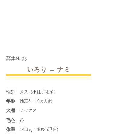
​募集No
95
いろり → ナミ
性別
メス（不妊手術済）
年齢
推定8～10ヵ月齢
​犬種
ミックス
​毛色
茶
体重
14.3kg（10/25現在）