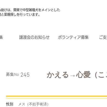
ぬ助けは、関東で中型雑種犬をメインとした
護と里親探しを行っています。
集
譲渡会のお知らせ
ボランティア募集
ご支
かえる→心愛（こ
245
​募集No
性別
メス（不妊手術済）