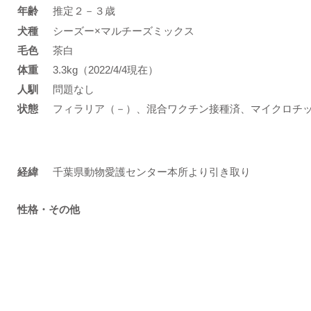
年齢
推定２－３歳
​犬種
シーズー×マルチーズミックス
​毛色
茶白
体重
3.3kg（2022/4/4現在）
人馴
問題なし
状態
フィラリア（－）、混合ワクチン接種済、マイクロチ
​経緯
千葉県動物愛護センター本所より引き取り
性格・その他