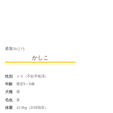
​募集No
215
かしこ
性別
メス（不妊手術済）
年齢
推定5～6歳
​犬種
柴
​毛色
茶
体重
11.4kg（2/28現在）