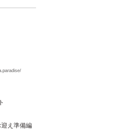
.paradise/
ト
お迎え準備編