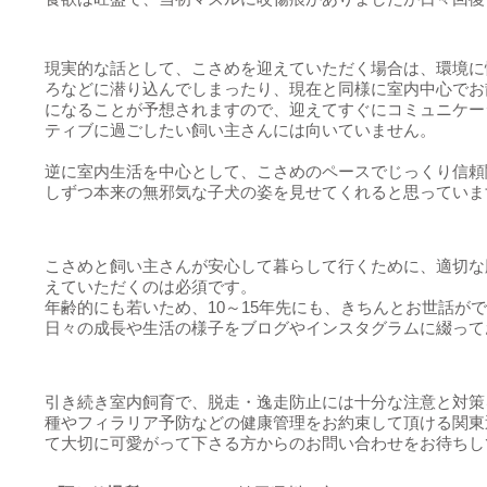
現実的な話として、こさめを迎えていただく場合は、環境に
ろなどに潜り込んでしまったり、現在と同様に室内中心でお
になることが予想されますので、迎えてすぐにコミュニケー
ティブに過ごしたい飼い主さんには向いていません。
逆に室内生活を中心として、こさめのペースでじっくり信頼
しずつ本来の無邪気な子犬の姿を見せてくれると思っていま
こさめと飼い主さんが安心して暮らして行くために、適切な
えていただくのは必須です。
年齢的にも若いため、10～15年先にも、きちんとお世話が
日々の成長や生活の様子をブログやインスタグラムに綴って
引き続き室内飼育で、脱走・逸走防止には十分な注意と対策
種やフィラリア予防などの健康管理をお約束して頂ける関東
て大切に可愛がって下さる方からのお問い合わせをお待ちし