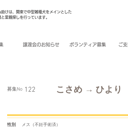
ぬ助けは、関東で中型雑種犬をメインとした
護と里親探しを行っています。
集
譲渡会のお知らせ
ボランティア募集
ご支
こさめ → ひより
122
​募集No
性別
メス（不妊手術済）