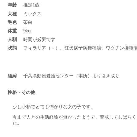
年齢
推定1歳
​犬種
ミックス
​毛色
茶白
体重
9kg
人馴
時間が必要です
状態
フィラリア（－）、狂犬病予防接種済、ワクチン接種
​経緯
千葉県動物愛護センター（本所）より引き取り
性格・その他
少し小柄でとても怖がりな女の子です。
今まで人との生活経験が無かったようで、警戒してしばらく
た。