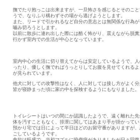
撫でたり抱っこは出来ますが、一旦怖さを感じるとそのこと
うで、なりふり構わずその場から逃げようとします。
また、リードで引かれるなど自分の意志とは無関係な行為が
嚙み切ろうとします。
以前に散歩に連れ出した際には酷く怖がり、震えながら脱糞
行かず室内での生活が中心となっています。
室内中心の生活に切り替えてからは安定しているようで、人
ったり、優しく撫でればうっとりしてお腹を見せてくれるよ
が見られています。
他犬に対しての攻撃性はなく、人に対しては接し方がよく分
皆が寝静まった頃に家の中を探検するようにもなりました。
トイレシートはいつの間にか認識したようで、遠く離れた先
体を汚すこともなく、排泄に関してはあまり手が掛かってい
預かり宅では日によって半日ほどのお留守番がありますが、
ごしているようです。
食欲は旺盛で、当初マズルに咬傷痕がありましたが日々回復