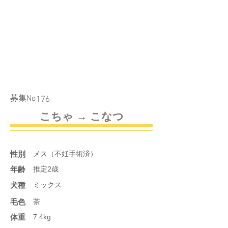
​募集No
176
こちゃ → こなつ
性別
メス（不妊手術済）
年齢
推定2歳
​犬種
ミックス
​毛色
茶
体重
7.4kg