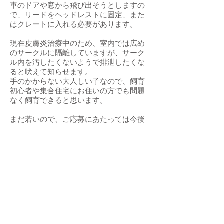
車のドアや窓から飛び出そうとしますの
で、リードをヘッドレストに固定、また
はクレートに入れる必要があります。
現在皮膚炎治療中のため、室内では広め
のサークルに隔離していますが、サーク
ル内を汚したくないようで排泄したくな
ると吠えて知らせます。
手のかからない大人しい子なので、飼育
初心者や集合住宅にお住いの方でも問題
なく飼育できると思います。
まだ若いので、ご応募にあたっては今後
15年以上しっかりお世話できるかもご一
考ください。皮膚炎治療を含めてしっか
り引き継いでくださる方にお願いしたい
と思います。
引き続き完全室内飼育で逸走、脱走に注
意しながらフィラリア予防と定期的なワ
クチン接種などの健康管理をお約束いた
だける関東圏内のご家庭で、終生家族の
一員として可愛がって下さる方からのお
問い合わせを心からお待ちしておりま