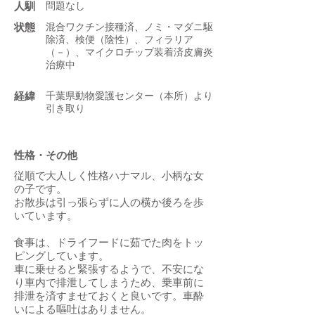
人馴
問題なし
状態
混合ワクチン接種済、ノミ・マダニ駆
除済、検便（陰性）、フィラリア
（－）、マイクロチップ装着済皮膚炎
治療中
​経緯
千葉県動物愛護センター（本所）より
引き取り
性格・その他
従順で大人しく性格ハナマル、小柄な女
の子です。
お散歩は引っ張らずに人の横か後ろを歩
いています。
食事は、ドライフードに茹でた肉をトッ
ピングしています。
車に乗せると緊張するようで、不安にな
り車内で排泄してしまうため、乗車前に
排泄を済すませておくと良いです。車酔
いによる嘔吐はありません。