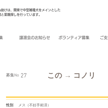
ぬ助けは、関東で中型雑種犬をメインとした
護と里親探しを行っています。
集
譲渡会のお知らせ
ボランティア募集
ご支
この → コノリ
27
​募集No
性別
メス（不妊手術済）