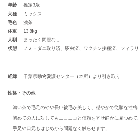
年齢
推定3歳
​犬種
ミックス
​毛色
濃茶
体重
13.8kg
人馴
まったく問題なし
状態
ノミ・ダニ取り済、駆虫済、ワクチン接種済、フィラ
​経緯
千葉県動物愛護センター（本所）より引き取り
性格・その他
濃い茶で毛足のやや長い被毛が美しく、穏やかで従順な性格
初めての人に対してもニコニコと信頼を寄せ静かに見つめて
手足や口元もはじめから問題なく触らせます。