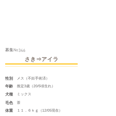
​募集No
346
さき⇒アイラ
性別
メス（不妊手術済）
年齢
推定3歳（20/5頃生れ）
​犬種
ミックス
​毛色
茶
体重
１１．６ｋｇ（12/05現在）