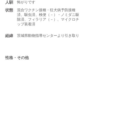
人馴
怖がりです
状態
混合ワクチン接種・狂犬病予防接種
済、駆虫済、検便（－）・ノミダニ駆
除済、フィラリア（－）、マイクロチ
ップ装着済
​経緯
茨城県動物指導センターより引き取り
性格・その他