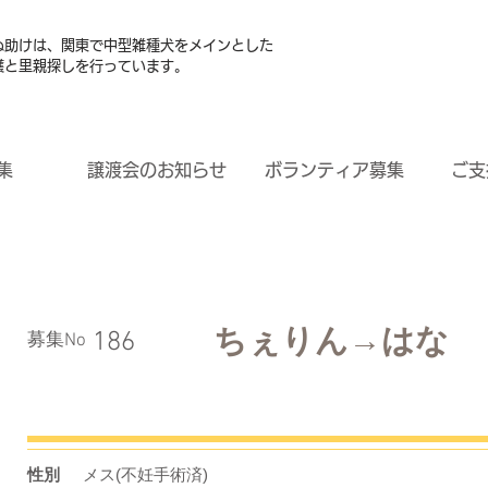
ぬ助けは、関東で中型雑種犬をメインとした
護と里親探しを行っています。
集
譲渡会のお知らせ
ボランティア募集
ご支
ちぇりん→はな
186
​募集No
性別
メス(不妊手術済)