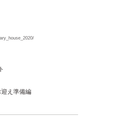
rary_house_2020/
ト
お迎え準備編
© Inudasuke All rights
reserved.