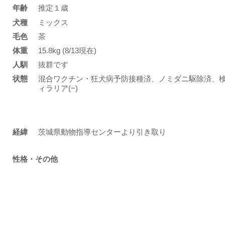
年齢
推定１歳
​犬種
ミックス
​毛色
茶
体重
15.8kg (8/13現在)
人馴
抜群です
状態
混合ワクチン・狂犬病予防接種済、ノミダニ駆除済、検便
ィラリア(−)
​経緯
茨城県動物指導センターより引き取り
性格・その他