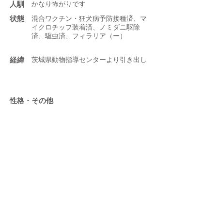
人馴
かなり怖がりです
状態
混合ワクチン・狂犬病予防接種済、マ
イクロチップ装着済、ノミダニ駆除
済、駆虫済、フィラリア（ー）
​経緯
茨城県動物指導センターより引き出し
性格・その他