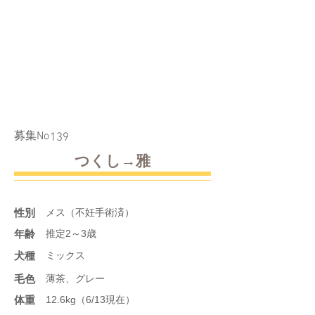
​募集No
139
つくし→雅
性別
メス（不妊手術済）
年齢
推定2～3歳
​犬種
ミックス
​毛色
薄茶、グレー
体重
12.6kg（6/13現在）