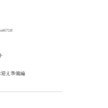
ali0718/
ト
お迎え準備編
© Inudasuke All rights
reserved.