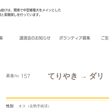
ぬ助けは、関東で中型雑種犬をメインとした
護と里親探しを行っています。
集
譲渡会のお知らせ
ボランティア募集
ご支
てりやき → ダリ
157
​募集No
性別
オス（去勢手術済）