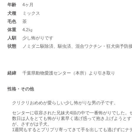
年齢
4ヶ月
​犬種
ミックス
​毛色
茶
体重
4.2㎏
人馴
少し怖がりです
状態
ノミダニ駆除済、駆虫済、混合ワクチン・狂犬病予防
​経緯
千葉県動物愛護センター（本所）より引き取り
性格・その他
クリクリおめめが愛らしい少し怖がりな男の子です。
センターに収容された兄妹犬4頭の中で一番怖がりでした。
数日は人をとても怖がり素早く逃げ惑って抱き上げようとす
が、さすがは子犬。
1週間もするとプリプリ寄ってきて手を出しても逃げずにナ