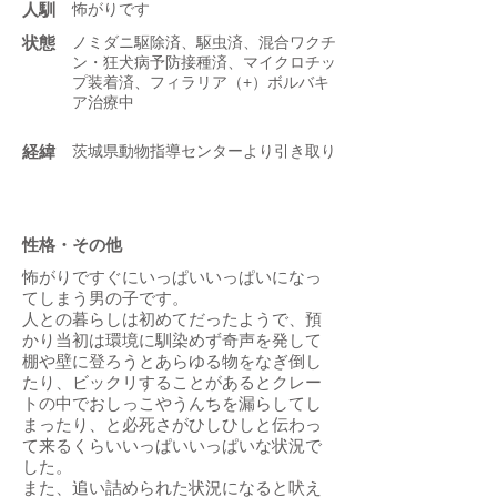
人馴
怖がりです
状態
ノミダニ駆除済、駆虫済、混合ワクチ
ン・狂犬病予防接種済、マイクロチッ
プ装着済、フィラリア（+）ボルバキ
ア治療中
​経緯
茨城県動物指導センターより引き取り
性格・その他
怖がりですぐにいっぱいいっぱいになっ
てしまう男の子です。
人との暮らしは初めてだったようで、預
かり当初は環境に馴染めず奇声を発して
棚や壁に登ろうとあらゆる物をなぎ倒し
たり、ビックリすることがあるとクレー
トの中でおしっこやうんちを漏らしてし
まったり、と必死さがひしひしと伝わっ
て来るくらいいっぱいいっぱいな状況で
した。
また、追い詰められた状況になると吠え