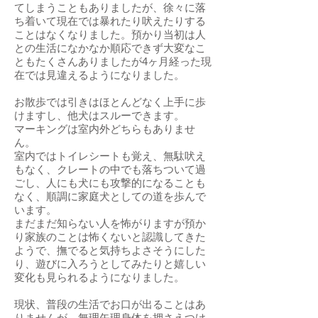
てしまうこともありましたが、徐々に落
ち着いて現在では暴れたり吠えたりする
ことはなくなりました。預かり当初は人
との生活になかなか順応できず大変なこ
ともたくさんありましたが4ヶ月経った現
在では見違えるようになりました。
お散歩では引きはほとんどなく上手に歩
けますし、他犬はスルーできます。
マーキングは室内外どちらもありませ
ん。
室内ではトイレシートも覚え、無駄吠え
もなく、クレートの中でも落ちついて過
ごし、人にも犬にも攻撃的になることも
なく、順調に家庭犬としての道を歩んで
います。
まだまだ知らない人を怖がりますが預か
り家族のことは怖くないと認識してきた
ようで、撫でると気持ちよさそうにした
り、遊びに入ろうとしてみたりと嬉しい
変化も見られるようになりました。
現状、普段の生活でお口が出ることはあ
りませんが、無理矢理身体を押さえつけ