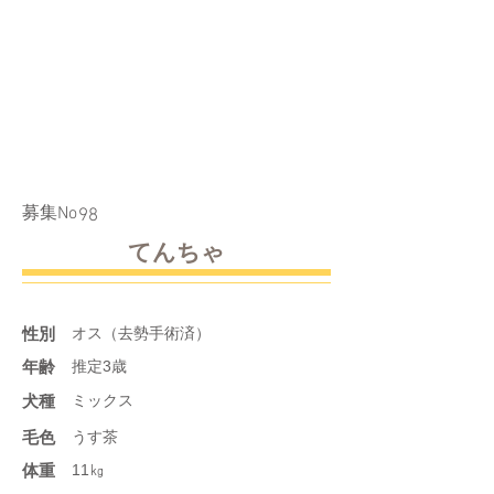
​募集No
98
てんちゃ
性別
オス（去勢手術済）
年齢
推定3歳
​犬種
ミックス
​毛色
うす茶
体重
11㎏