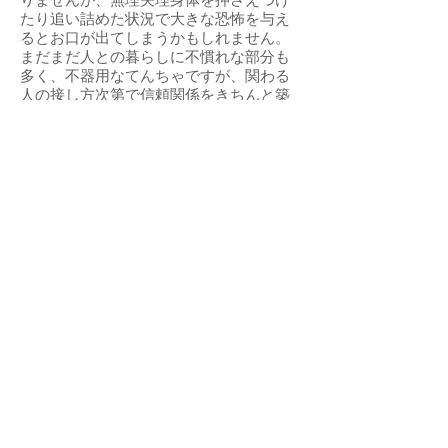
たり追い詰めた状況で大きな恐怖を与え
るとお口が出てしまうかもしれません。
まだまだ人との暮らしに不慣れな部分も
多く、不器用なてんちゃですが、関わる
人の接し方次第で信頼関係をきちんと築
くことができる子だと思います。
環境に馴染むまでは特にお外に出たい欲
求がとても強く、100㎝程度の柵を容易に
飛び越えたり、すばしっこく逃げ回った
りするので、脱走対策は手を抜かずしっ
かりと施す必要があります。
また、ビックリした時の動きが激しいの
でお散歩中の逸走にも注意が必要です。
日々の様子はインスタグラムに随時記し
ていますので是非ご覧下さい。
決して扱いやすい子ではありませんが、
不器用でかわいいテンパり王子のてんち
ゃに寄り添ってくれて、てんちゃの笑顔
のために気長に頑張るよ！お散歩も毎日
たくさん行くよ！という方にお願いした
いと思っています。