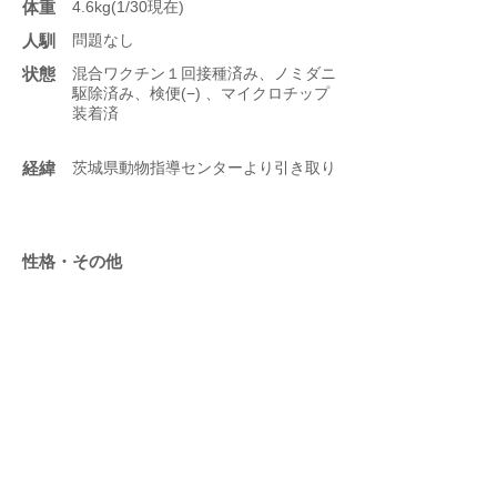
体重
4.6kg(1/30現在)
人馴
問題なし
状態
混合ワクチン１回接種済み、ノミダニ
駆除済み、検便(−) 、マイクロチップ
装着済
​経緯
茨城県動物指導センターより引き取り
性格・その他