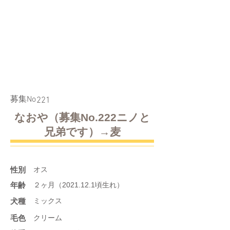
​募集No
221
なおや（募集No.222ニノと
兄弟です）→麦
性別
オス
年齢
２ヶ月（2021.12.1頃生れ）
​犬種
ミックス
​毛色
クリーム