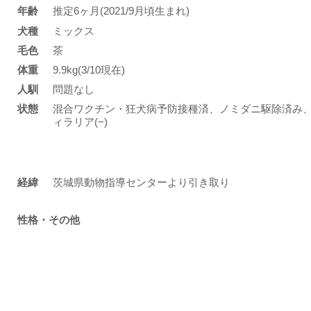
年齢
推定6ヶ月(2021/9月頃生まれ)
​犬種
ミックス
​毛色
茶
体重
9.9kg(3/10現在)
人馴
問題なし
状態
混合ワクチン・狂犬病予防接種済、ノミダニ駆除済み、検
ィラリア(−)
​経緯
茨城県動物指導センターより引き取り
性格・その他