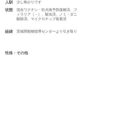
人馴
少し怖がりです
状態
混合ワクチン・狂犬病予防接種済、フ
ィラリア（－）、駆虫済、ノミ・ダニ
駆除済、マイクロチップ装着済
​経緯
茨城県動物指導センターより引き取り
性格・その他