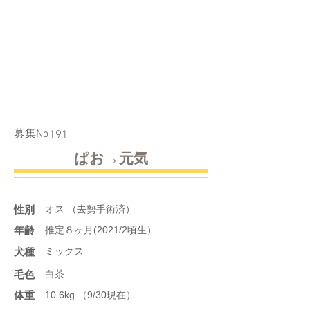
​募集No
191
ぱお→元気
性別
オス （去勢手術済）
年齢
推定８ヶ月(2021/2頃生）
​犬種
ミックス
​毛色
白茶
体重
10.6kg （9/30現在）