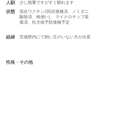
人馴
少し慎重ですがすぐ馴れます
状態
混合ワクチン2回目接種済、ノミダニ
駆除済、検便(−)、 マイクロチップ装
着済、狂犬病予防接種予定
​経緯
茨城県内にて飼い主のいない犬が出産
性格・その他