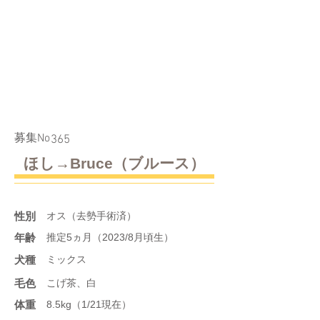
​募集No
365
ほし→Bruce（ブルース）
性別
オス（去勢手術済）
年齢
推定5ヵ月（2023/8月頃生）
​犬種
ミックス
​毛色
こげ茶、白
体重
8.5kg（1/21現在）