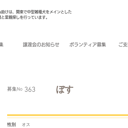
ぬ助けは、関東で中型雑種犬をメインとした
護と里親探しを行っています。
集
譲渡会のお知らせ
ボランティア募集
ご支
ぼす
363
​募集No
性別
オス