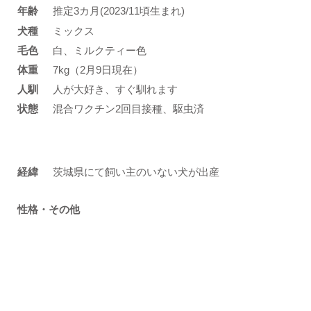
年齢
推定3カ月(2023/11頃生まれ)
​犬種
ミックス
​毛色
白、ミルクティー色
体重
7kg（2月9日現在）
人馴
人が大好き、すぐ馴れます
状態
混合ワクチン2回目接種、駆虫済
​経緯
茨城県にて飼い主のいない犬が出産
性格・その他