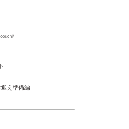
oouchi/
ト
お迎え準備編
© Inudasuke All rights
reserved.