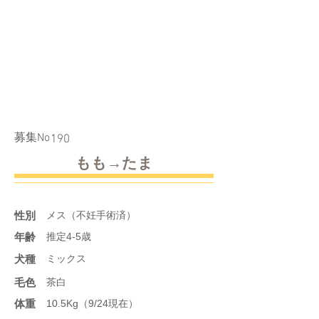
​募集No
190
もも→たま
性別
メス（不妊手術済）
年齢
推定4-5歳
​犬種
ミックス
​毛色
茶白
体重
10.5Kg（9/24現在）