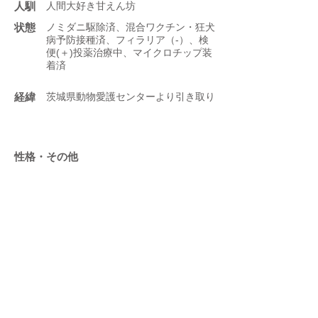
人馴
人間大好き甘えん坊
状態
ノミダニ駆除済、混合ワクチン・狂犬
病予防接種済、フィラリア（-）、検
便(＋)投薬治療中、マイクロチップ装
着済
​経緯
茨城県動物愛護センターより引き取り
性格・その他