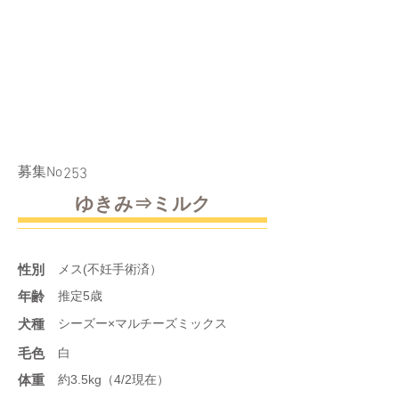
​募集No
253
ゆきみ⇒ミルク
性別
メス(不妊手術済）
年齢
推定5歳
​犬種
シーズー×マルチーズミックス
​毛色
白
体重
約3.5kg（4/2現在）