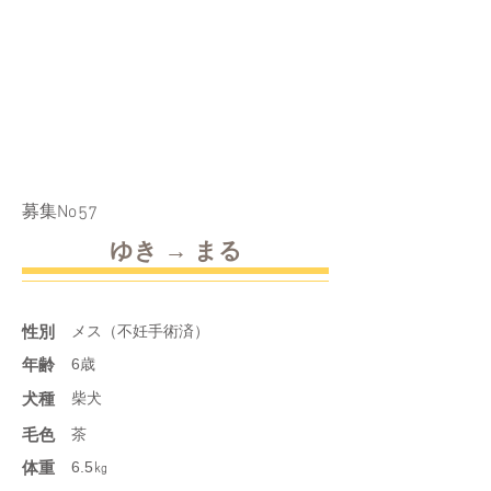
​募集No
57
ゆき → まる
性別
メス（不妊手術済）
年齢
6歳
​犬種
柴犬
​毛色
茶
体重
6.5㎏