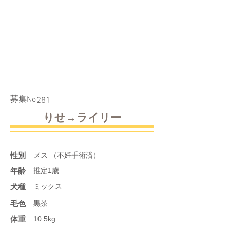
​募集No
281
りせ→ライリー
性別
メス （不妊手術済）
年齢
推定1歳
​犬種
ミックス
​毛色
黒茶
体重
10.5kg