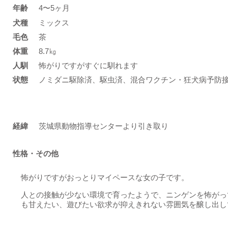
年齢
4〜5ヶ月
​犬種
ミックス
​毛色
茶
体重
8.7㎏
人馴
怖がりですがすぐに馴れます
状態
ノミダニ駆除済、駆虫済、混合ワクチン・狂犬病予防
​経緯
茨城県動物指導センターより引き取り
性格・その他
怖がりですがおっとりマイペースな女の子です。
人との接触が少ない環境で育ったようで、ニンゲンを怖がっ
も甘えたい、遊びたい欲求が抑えきれない雰囲気を醸し出し