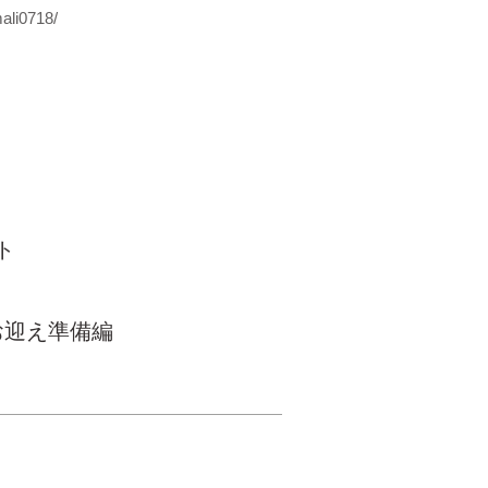
ali0718/
ト
お迎え準備編
© Inudasuke All rights
reserved.