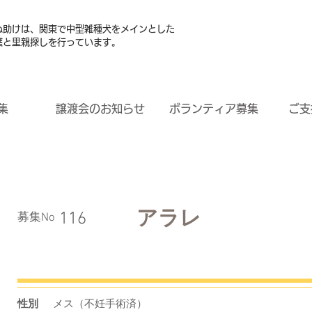
ぬ助けは、関東で中型雑種犬をメインとした
護と里親探しを行っています。
集
譲渡会のお知らせ
ボランティア募集
ご支
アラレ
116
​募集No
性別
メス（不妊手術済）