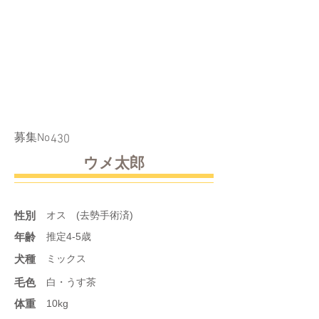
​募集No
430
ウメ太郎
性別
オス (去勢手術済)
年齢
推定4-5歳
​犬種
ミックス
​毛色
白・うす茶
体重
10kg