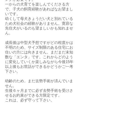
一からの犬育てを楽しんでくださる方
で、子犬の飼育経験があればなお望まし
いです。
幼くして母犬きょうだい犬と別れている
ため犬社会の経験がありません。寛容な
先住犬がいるのも望ましいかも知れませ
ん。
成長後は中型犬予想ですがどの程度かは
不明のため、サイズ制限のある住宅にお
住いの方には向きません。まだまだ未知
数な「エンタ」です。これからどのよう
に変化していくか楽しみながら今後15年
以上後もお世話ができるかどうかご一考
下さい。
幼齢のため、まだ去勢手術が済んでいま
せん。
生後６ヶ月までに必ず去勢手術を受けさ
せるお約束ができる方限定です。
これは、必ず守って下さい。
幼くして辛い思いをした「エンタ」を2度