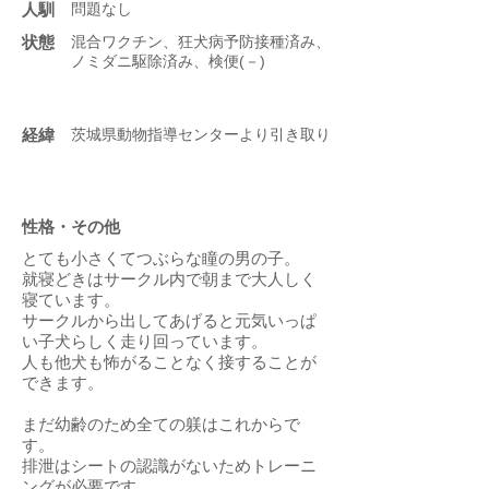
人馴
問題なし
状態
混合ワクチン、狂犬病予防接種済み、
ノミダニ駆除済み、検便(－)
​経緯
茨城県動物指導センターより引き取り
性格・その他
とても小さくてつぶらな瞳の男の子。
就寝どきはサークル内で朝まで大人しく
寝ています。
サークルから出してあげると元気いっぱ
い子犬らしく走り回っています。
人も他犬も怖がることなく接することが
できます。
まだ幼齢のため全ての躾はこれからで
す。
排泄はシートの認識がないためトレーニ
ングが必要です。