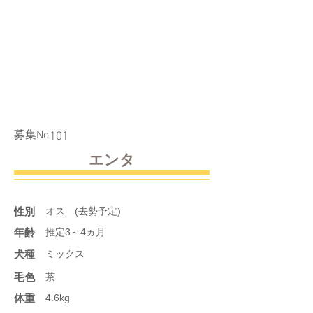
​募集No
101
エンタ
性別
オス (去勢予定)
年齢
推定3～4ヵ月
​犬種
ミックス
​毛色
茶
体重
4.6kg