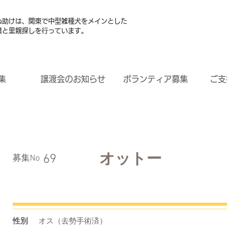
ぬ助けは、関東で中型雑種犬をメインとした
護と里親探しを行っています。
集
譲渡会のお知らせ
ボランティア募集
ご支
オットー
69
​募集No
性別
オス（去勢手術済）