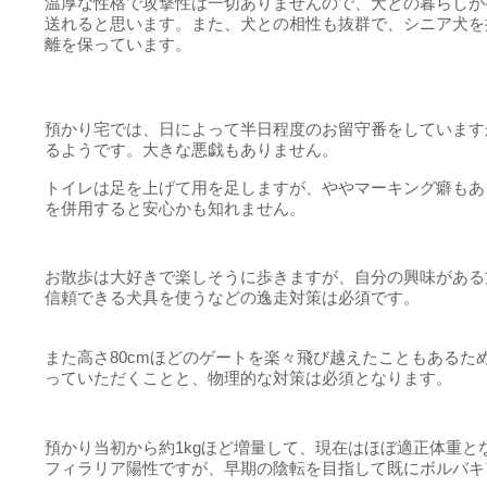
温厚な性格で攻撃性は一切ありませんので、犬との暮らしが
送れると思います。また、犬との相性も抜群で、シニア犬を
離を保っています。
預かり宅では、日によって半日程度のお留守番をしています
るようです。大きな悪戯もありません。
トイレは足を上げて用を足しますが、ややマーキング癖もあ
を併用すると安心かも知れません。
お散歩は大好きで楽しそうに歩きますが、自分の興味がある
信頼できる犬具を使うなどの逸走対策は必須です。
また高さ80cmほどのゲートを楽々飛び越えたこともあるた
っていただくことと、物理的な対策は必須となります。
預かり当初から約1kgほど増量して、現在はほぼ適正体重と
フィラリア陽性ですが、早期の陰転を目指して既にボルバキ