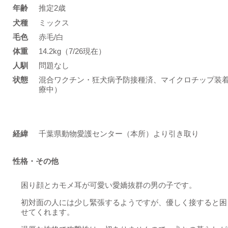
年齢
推定2歳
​犬種
ミックス
​毛色
赤毛/白
体重
14.2kg（7/26現在）
人馴
問題なし
状態
混合ワクチン・狂犬病予防接種済、マイクロチップ装
療中）
​経緯
千葉県動物愛護センター（本所）より引き取り
性格・その他
困り顔とカモメ耳が可愛い愛嬌抜群の男の子です。
初対面の人には少し緊張するようですが、優しく接すると困
せてくれます。