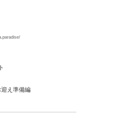
.paradise/
ト
お迎え準備編
© Inudasuke All rights
reserved.