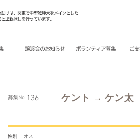
ぬ助けは、関東で中型雑種犬をメインとした
護と里親探しを行っています。
集
譲渡会のお知らせ
ボランティア募集
ご支
ケント → ケン太
136
​募集No
性別
オス