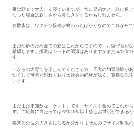
夜は朝まで大人しく寝ていますが、常に兄弟犬と一緒に過ご
なった場合は寂しさから鼻なきをするかもしれません。
お散歩は、ワクチン接種が終わったばかりなのでこれからで
まだ幼齢のため全ての躾はこれからですので、お留守番がな
希望します。排泄はシートの認識はありますがまだ50%位
す。
一からの犬育てを楽しんでくださる方、子犬の飼育経験があ
幼くして母犬と別れており犬社会の経験が浅く、寛容な先住
います。
まだまだ未知数な「ケント」です。サイズも含めてこれから
す。ご応募に当たっては今後15年以上後もお世話ができる
将来どの位の大きさになるか分かりませんのでサイズ制限の