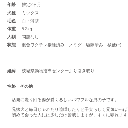
年齢
推定2ヶ月
​犬種
ミックス
​毛色
白・薄茶
体重
5.3kg
人馴
問題なし
状態
混合ワクチン接種済み ノミダニ駆除済み 検便(−)
​経緯
茨城県動物指導センターより引き取り
性格・その他
活発に走り回る姿が愛くるしいパワフルな男の子です。
兄妹犬と毎日じゃれたり喧嘩したりと子犬らしく元気いっぱ
初めて会った人には少しだけ警戒しますが、すぐに馴れます