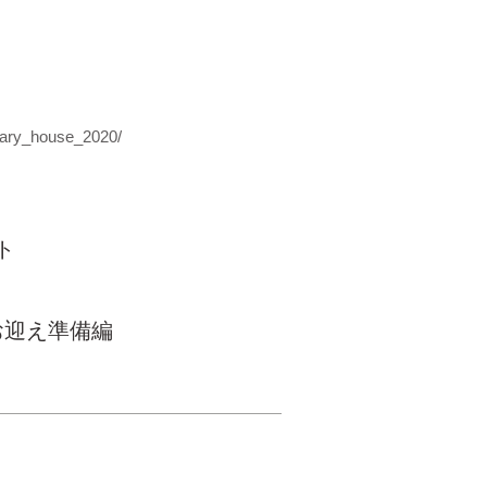
rary_house_2020/
ト
お迎え準備編
© Inudasuke All rights
reserved.