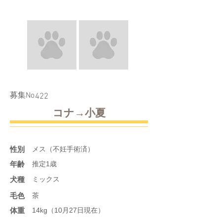
​募集No
422
コナ→小夏
性別
メス（不妊手術済）
年齢
推定1歳
​犬種
ミックス
​毛色
茶
体重
14kg（10月27日現在）