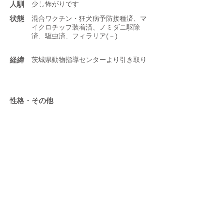
人馴
少し怖がりです
状態
混合ワクチン・狂犬病予防接種済、マ
イクロチップ装着済、ノミダニ駆除
済、駆虫済、フィラリア(－)
​経緯
茨城県動物指導センターより引き取り
性格・その他