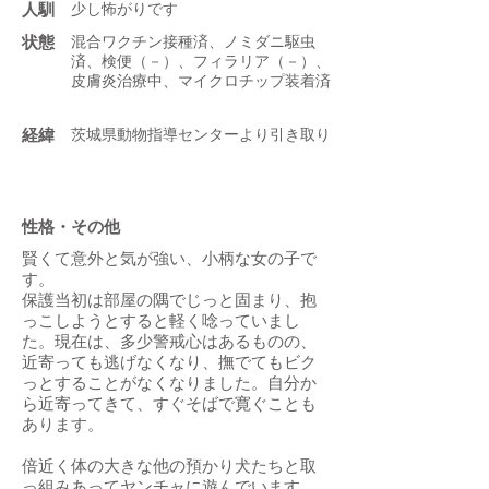
人馴
少し怖がりです
状態
混合ワクチン接種済、ノミダニ駆虫
済、検便（－）、フィラリア（－）、
皮膚炎治療中、マイクロチップ装着済
​経緯
茨城県動物指導センターより引き取り
性格・その他
賢くて意外と気が強い、小柄な女の子で
す。
保護当初は部屋の隅でじっと固まり、抱
っこしようとすると軽く唸っていまし
た。現在は、多少警戒心はあるものの、
近寄っても逃げなくなり、撫でてもビク
っとすることがなくなりました。自分か
ら近寄ってきて、すぐそばで寛ぐことも
あります。
倍近く体の大きな他の預かり犬たちと取
っ組みあってヤンチャに遊んでいます。