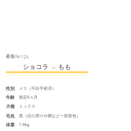
​募集No
124
ショコラ → もも
性別
メス（不妊手術済）
年齢
推定6ヵ月
​犬種
ミックス
​毛色
黒（目の周りや脚など一部茶色）
体重
7.8kg