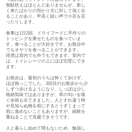
無駄吠えはほとんどありませんが、新し
く来たばかりの預かり犬に対して強く出
ることがあり、甲高く鋭い声で小言を言
ったりします。
食事は1日2回、ドライフードに手作りの
トッピングを乗せたものを食べていま
す。食べることが大好きです。お散歩中
でもオヤツを食べることができます。
排泄は室内でも外でもできます。室内で
は、トイレシーツの上にほぼ完璧にでき
ます。
お散歩は、最初のうちは怖くて歩けず、
ほぼ抱っこでした。3回目のお散歩から少
しずつ歩けるようになり、しっぽは少し
格納気味ではありますが、草の匂いを嗅
ぐ余裕も出てきました。人とすれ違う時
や見知らぬ物を前にするとうずくまって
前に進めないこともありますが、経験を
重ねることで克服できそうです。
人と暮らし始めて間もないため、勉強し