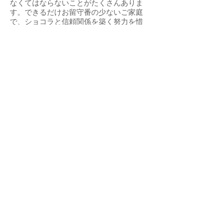
なくてはならないことがたくさんありま
す。できるだけお留守番の少ないご家庭
で、ショコラと信頼関係を築く努力を惜
しまず、いろいろな経験をさせてくださ
る方にお願いしたいと希望しています。
成長後は中型犬予想ですが確実な予測は
できないため、サイズ制限のあるご家庭
には向きません。
お問合せされる際には、今後15年以上し
っかりとお世話できるかどうかについて
もご一考ください。
引き続き室内飼育で、フィラリア予防や
ワクチン接種・毎年の狂犬病予防接種な
ど定期的健康管理に努め、脱走・逸走防
止に細心の注意を払ってくださることを
お約束していただける関東近県のご家庭
で、終生家族の一員としてショコラに愛
情をたっぷり注いでくださる方からのお
問い合わせをお待ちしております。
預かり場所
千葉県市川市