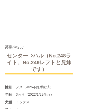
​募集No
257
センター⇒ハル（No.248ラ
イト、No.249レフトと兄妹
です）
性別
メス（4/26不妊手術済）
年齢
3ヵ月（2022/1/22生れ）
​犬種
ミックス