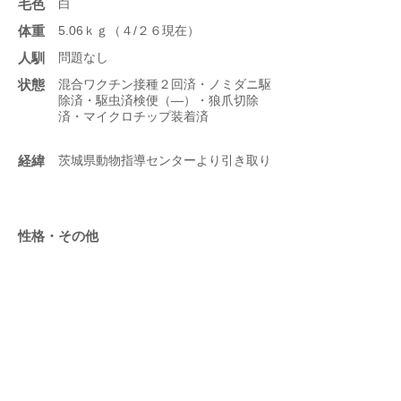
​毛色
白
体重
5.06ｋｇ（４/２６現在）
人馴
問題なし
状態
混合ワクチン接種２回済・ノミダニ駆
除済・駆虫済検便（―）・狼爪切除
済・マイクロチップ装着済
​経緯
茨城県動物指導センターより引き取り
性格・その他