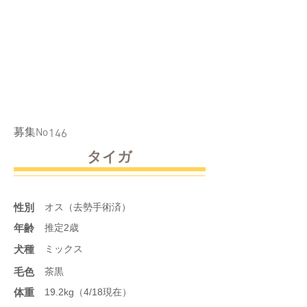
​募集No
146
タイガ
性別
オス（去勢手術済）
年齢
推定2歳
​犬種
ミックス
​毛色
茶黒
体重
19.2kg（4/18現在）