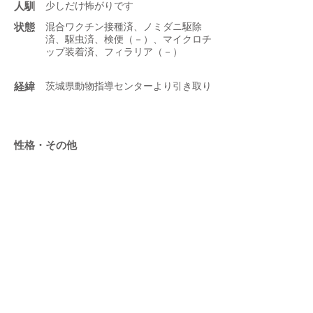
人馴
少しだけ怖がりです
状態
混合ワクチン接種済、ノミダニ駆除
済、駆虫済、検便（－）、マイクロチ
ップ装着済、フィラリア（－）
​経緯
茨城県動物指導センターより引き取り
性格・その他