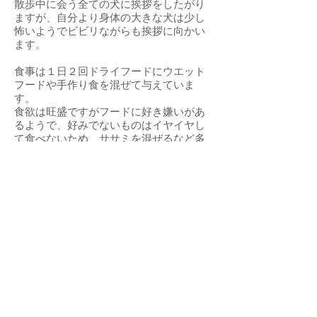
散歩中に会う全ての犬に挨拶をしたがり
ますが、自分より身体の大きな犬は少し
怖いようでビビリながらも挨拶に向かい
ます。
食事は１日２回ドライフードにウエット
フードや手作り食を混ぜて与えていま
す。
食欲は旺盛ですがフードに好き嫌いがあ
るようで、好みでないものはイヤイヤし
て食べないため、ササミを混ぜるなど多
少の工夫をしています。
現在は少しお腹が緩いので、胃腸ケアの
ウエットフードを混ぜて与えています。
人と遊ぶことが大好きで身体能力も高い
ので、犬と一緒にアクティブに楽しみた
い方に向いていると思います。一方で、
まだ若いため甘噛みやじゃれつきなどが
あり、テンションが高くなりやすいので
小さなお子さんのいるご家庭には向いて
いません。まだまだ子供ですので、しっ
かりと良いこと、ダメなことを教えてリ
ーダーシップをとってくださり、人が大