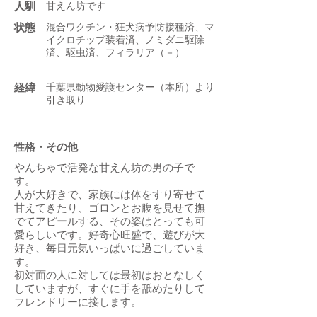
人馴
甘えん坊です
状態
混合ワクチン・狂犬病予防接種済、マ
イクロチップ装着済、ノミダニ駆除
済、駆虫済、フィラリア（－）
​経緯
千葉県動物愛護センター（本所）より
引き取り
性格・その他
やんちゃで活発な甘えん坊の男の子で
す。
人が大好きで、家族には体をすり寄せて
甘えてきたり、ゴロンとお腹を見せて撫
でてアピールする、その姿はとっても可
愛らしいです。好奇心旺盛で、遊びが大
好き、毎日元気いっぱいに過ごしていま
す。
初対面の人に対しては最初はおとなしく
していますが、すぐに手を舐めたりして
フレンドリーに接します。