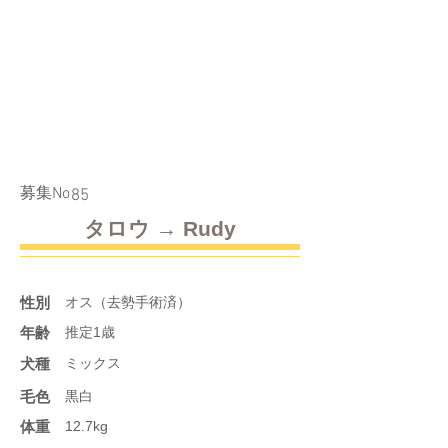
​募集No
85
タロウ → Rudy
性別
オス（去勢手術済）
年齢
推定1歳
​犬種
ミックス
​毛色
黒白
体重
12.7kg