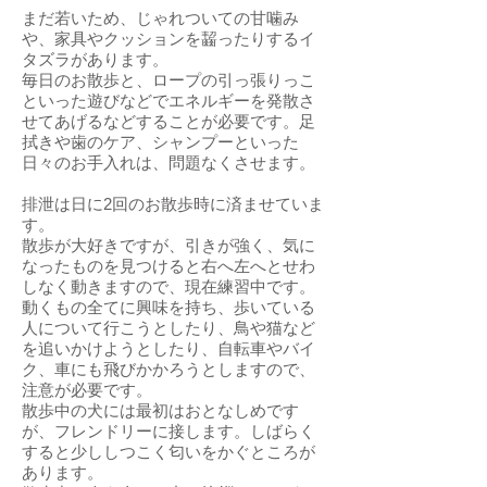
まだ若いため、じゃれついての甘噛み
や、家具やクッションを齧ったりするイ
タズラがあります。
毎日のお散歩と、ロープの引っ張りっこ
といった遊びなどでエネルギーを発散さ
せてあげるなどすることが必要です。足
拭きや歯のケア、シャンプーといった
日々のお手入れは、問題なくさせます。
排泄は日に2回のお散歩時に済ませていま
す。
散歩が大好きですが、引きが強く、気に
なったものを見つけると右へ左へとせわ
しなく動きますので、現在練習中です。
動くもの全てに興味を持ち、歩いている
人について行こうとしたり、鳥や猫など
を追いかけようとしたり、自転車やバイ
ク、車にも飛びかかろうとしますので、
注意が必要です。
散歩中の犬には最初はおとなしめです
が、フレンドリーに接します。しばらく
すると少ししつこく匂いをかぐところが
あります。